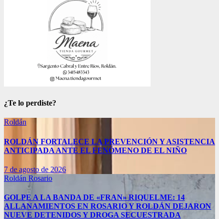
¿Te lo perdiste?
Roldán
ROLDÁN FORTALECE LA PREVENCIÓN Y ASISTENCIA
ANTICIPADA ANTE EL FENÓMENO DE EL NIÑO
7 de agosto de 2026
Roldán
Rosario
GOLPE A LA BANDA DE «FRAN» RIQUELME: 14
ALLANAMIENTOS EN ROSARIO Y ROLDÁN DEJARON
NUEVE DETENIDOS Y DROGA SECUESTRADA