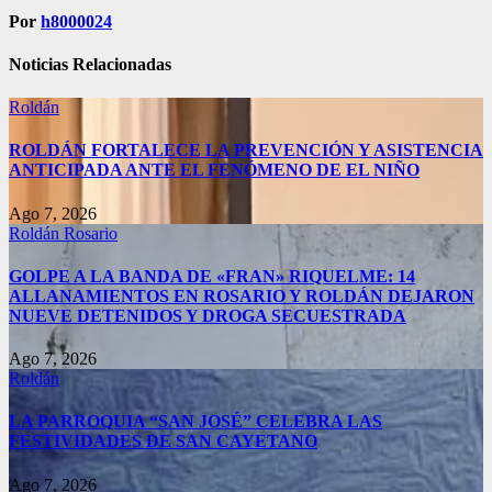
Por
h8000024
Noticias Relacionadas
Roldán
ROLDÁN FORTALECE LA PREVENCIÓN Y ASISTENCIA
ANTICIPADA ANTE EL FENÓMENO DE EL NIÑO
Ago 7, 2026
Roldán
Rosario
GOLPE A LA BANDA DE «FRAN» RIQUELME: 14
ALLANAMIENTOS EN ROSARIO Y ROLDÁN DEJARON
NUEVE DETENIDOS Y DROGA SECUESTRADA
Ago 7, 2026
Roldán
LA PARROQUIA “SAN JOSÉ” CELEBRA LAS
FESTIVIDADES DE SAN CAYETANO
Ago 7, 2026