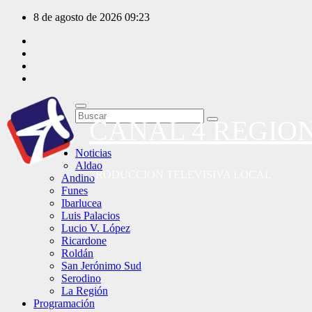
Saltar
8 de agosto de 2026
09:23
al
contenido
CANAL 4 REGIO
Noticias
Aldao
PRODUCCION TELEVISIVA LOCAL
Andino
Funes
Ibarlucea
Luis Palacios
Lucio V. López
Ricardone
Roldán
San Jerónimo Sud
Serodino
La Región
Programación