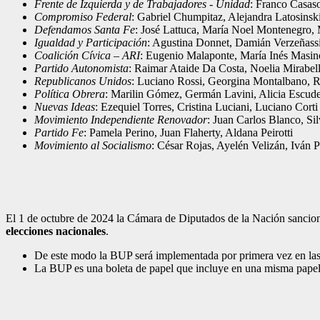
Frente de Izquierda y de Trabajadores - Unidad
: Franco Casas
Compromiso Federal
: Gabriel Chumpitaz, Alejandra Latosinsk
Defendamos Santa Fe
: José Lattuca, María Noel Montenegro,
Igualdad y Participación
: Agustina Donnet, Damián Verzeñass
Coalición Cívica – ARI
: Eugenio Malaponte, María Inés Masino
Partido Autonomista
: Raimar Ataide Da Costa, Noelia Mirabel
Republicanos Unidos
: Luciano Rossi, Georgina Montalbano, 
Política Obrera
: Marilin Gómez, Germán Lavini, Alicia Escud
Nuevas Ideas
: Ezequiel Torres, Cristina Luciani, Luciano Corti
Movimiento Independiente Renovador
: Juan Carlos Blanco, Sil
Partido Fe
: Pamela Perino, Juan Flaherty, Aldana Peirotti
Movimiento al Socialismo
: César Rojas, Ayelén Velizán, Iván P
El 1 de octubre de 2024 la Cámara de Diputados de la Nación sancio
elecciones nacionales
.
De este modo la BUP será implementada por primera vez en las 
La BUP es una boleta de papel que incluye en una misma papeleta