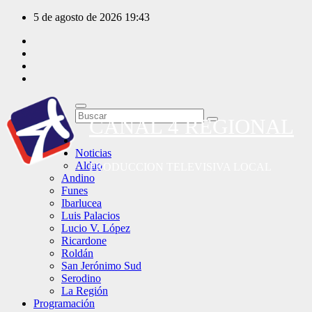
Saltar
5 de agosto de 2026
19:43
al
contenido
CANAL 4 REGIONAL
Noticias
Aldao
PRODUCCION TELEVISIVA LOCAL
Andino
Funes
Ibarlucea
Luis Palacios
Lucio V. López
Ricardone
Roldán
San Jerónimo Sud
Serodino
La Región
Programación