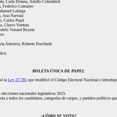
ola, Carla Deiana, Adolfo Columbich
i, Federico Cutruneo
 Manuel Lafarga
i, Ana Narvaiz
, Carlos Pujol
la, Chavo Ventura
Rubén Voisard Rezola
ero
via Attorresi, Roberto Porchietti
ilcic
BOLETA ÚNICA DE PAPEL
nó la
Ley 27.781
que modificó el Código Electoral Nacional e introduj
elecciones nacionales legislativas 2025.
 a todos los candidatos, categorías de cargos, y partidos políticos que
¿CÓMO SE VOTA?