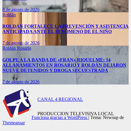
8 de agosto de 2026
Roldán
ROLDÁN FORTALECE LA PREVENCIÓN Y ASISTENCIA
ANTICIPADA ANTE EL FENÓMENO DE EL NIÑO
7 de agosto de 2026
Roldán
Rosario
GOLPE A LA BANDA DE «FRAN» RIQUELME: 14
ALLANAMIENTOS EN ROSARIO Y ROLDÁN DEJARON
NUEVE DETENIDOS Y DROGA SECUESTRADA
7 de agosto de 2026
CANAL 4 REGIONAL
PRODUCCION TELEVISIVA LOCAL
Funciona gracias a WordPress
|
Tema: Newsup de
Themeansar