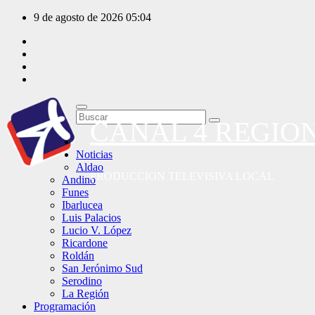
Saltar
9 de agosto de 2026
05:04
al
contenido
CANAL 4 REGIO
Noticias
Aldao
PRODUCCION TELEVISIVA LOCAL
Andino
Funes
Ibarlucea
Luis Palacios
Lucio V. López
Ricardone
Roldán
San Jerónimo Sud
Serodino
La Región
Programación