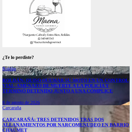
¿Te lo perdiste?
Roldán
ROLDÁN: QUISO QUEMAR SU MOTO EN UN CONTROL
VIAL, AMENAZÓ DE MUERTE A LA POLICÍA Y
TERMINÓ DETENIDO JUNTO A UNA CÓMPLICE
8 de agosto de 2026
Carcaraña
CARCARAÑÁ: TRES DETENIDOS TRAS DOS
ALLANAMIENTOS POR NARCOMENUDEO EN BARRIO
CHAUMET