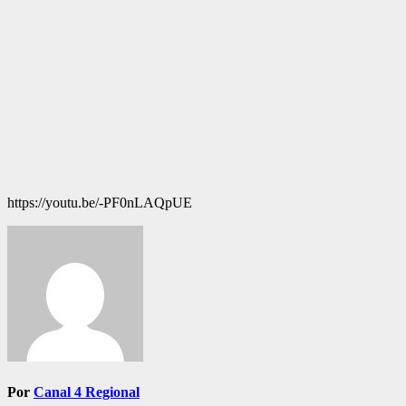
https://youtu.be/-PF0nLAQpUE
Navegación
de
entradas
Por
Canal 4 Regional