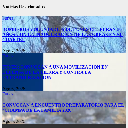
Noticias Relacionadas
Funes
BOMBEROS VOLUNTARIOS DE FUNES CELEBRAN 30
AÑOS CON LA INAUGURACIÓN DE LAS OBRAS EN SU
CUARTEL
Ago 7, 2026
Funes
FUNES: CONVOCAN A UNA MOVILIZACIÓN EN
DEFENSA DE LA TIERRA Y CONTRA LA
EXTRANJERIZACIÓN
Ago 6, 2026
Funes
CONVOCAN A ENCUENTRO PREPARATORIO PARA EL
“CHAMPA DE LA FAMILIA 2026”
Ago 5, 2026