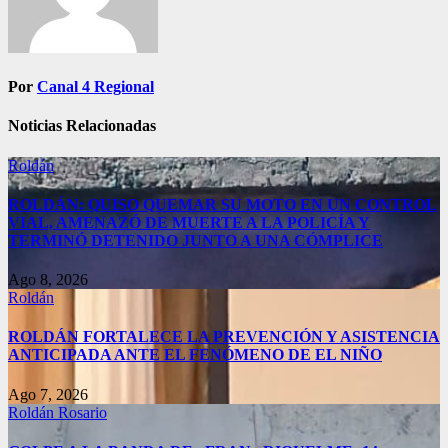
Por
Canal 4 Regional
Noticias Relacionadas
Roldán
ROLDÁN: QUISO QUEMAR SU MOTO EN UN CONTROL
VIAL, AMENAZÓ DE MUERTE A LA POLICÍA Y
TERMINÓ DETENIDO JUNTO A UNA CÓMPLICE
Ago 8, 2026
Roldán
ROLDÁN FORTALECE LA PREVENCIÓN Y ASISTENCIA
ANTICIPADA ANTE EL FENÓMENO DE EL NIÑO
Ago 7, 2026
Roldán
Rosario