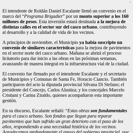
.
El intendente de Roldán Daniel Escalante firmó un convenio en el
marco del “
Programa Brigadier
” por un
monto superior a los 160
millones de pesos
. Esta inversión estará destinada
a la mejora de
distintas calles en el sector sur del casco urbano
, contribuyendo
al desarrollo y a la calidad de vida de los vecinos.
A principios de noviembre, el Municipio
ya había suscripto un
convenio de similares características
para la mejora de pavimentos
en el sector norte del casco urbano. Mañana se abrirá el proceso
licitatorio para dar inicio a las obras en las próximas semanas,
avanzando de manera integral en la infraestructura vial de la ciudad.
El convenio fue firmado por el intendente Escalante y el secretario
de Municipios y Comunas de Santa Fe, Horacio Ciancio. También
participaron del acto la diputada provincial Silvana Di Stefano; el
presidente del Concejo, Carlos Alustiza; y los concejales Marcelo
Cristiani y Carina Ziraldo, quienes acompañaron esta importante
gestión.
En su discurso, Escalante señaló: “
Estas obras
son fundamentales
para el casco urbano. Son fondos que llegan para reparar
pavimentos que han sufrido un gran deterioro con el paso de los
años, respondiendo a una necesidad histórica de los vecinos.
Agradecemos profundamente el apoyo del gobierno provincial, que