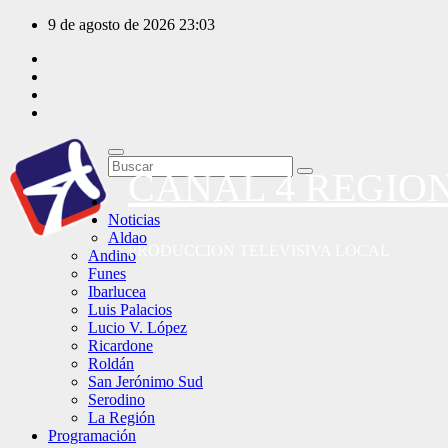
Saltar
9 de agosto de 2026
23:03
al
contenido
CANAL 4 REGIO
Noticias
Aldao
PRODUCCION TELEVISIVA LOCAL
Andino
Funes
Ibarlucea
Luis Palacios
Lucio V. López
Ricardone
Roldán
San Jerónimo Sud
Serodino
La Región
Programación