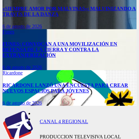
«SIEMPRE AMOR POR MALVINAS»: MALVINIZANDO A
TRAVÉS DE LA DANZA
6 de agosto de 2026
Funes
FUNES: CONVOCAN A UNA MOVILIZACIÓN EN
DEFENSA DE LA TIERRA Y CONTRA LA
EXTRANJERIZACIÓN
6 de agosto de 2026
Ricardone
RICARDONE LANZÓ UNA ENCUESTA PARA CREAR
NUEVOS ESPACIOS PARA JÓVENES
6 de agosto de 2026
CANAL 4 REGIONAL
PRODUCCION TELEVISIVA LOCAL