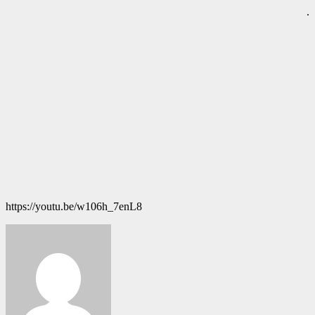
.
https://youtu.be/w106h_7enL8
Navegación
de
entradas