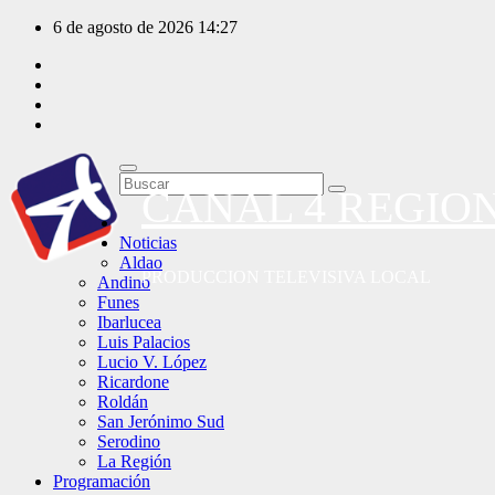
Saltar
6 de agosto de 2026
14:27
al
contenido
CANAL 4 REGIO
Noticias
Aldao
PRODUCCION TELEVISIVA LOCAL
Andino
Funes
Ibarlucea
Luis Palacios
Lucio V. López
Ricardone
Roldán
San Jerónimo Sud
Serodino
La Región
Programación