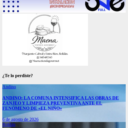
¿Te lo perdiste?
Andino
ANDINO: LA COMUNA INTENSIFICA LAS OBRAS DE
ZANJEO Y LIMPIEZA PREVENTIVA ANTE EL
FENÓMENO DE «EL NIÑO»
6 de agosto de 2026
Roldán