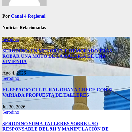
Por
Canal 4 Regional
Noticias Relacionadas
Serodino
SERODINO: UN MENOR FUE DEMORADO TRAS
ROBAR UNA MOTO DE LA GALERÍA DE UNA
VIVIENDA
Ago 4, 2026
Serodino
EL ESPACIO CULTURAL OHANA CRECE CON SU
VARIADA PROPUESTA DE TALLERES
Jul 30, 2026
Serodino
SERODINO SUMA TALLERES SOBRE USO
RESPONSABLE DEL 911 Y MANIPULACIÓN DE