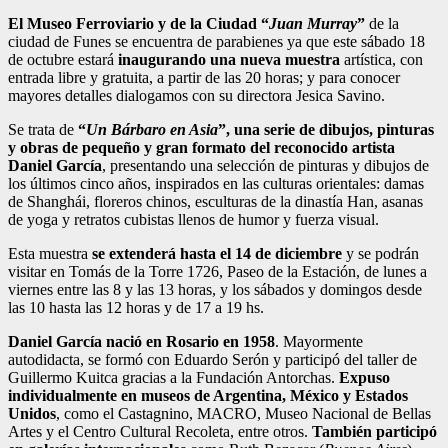
El Museo Ferroviario y de la Ciudad “
Juan Murray
”
de la
ciudad de Funes se encuentra de parabienes ya que este sábado 18
de octubre estará
inaugurando una nueva muestra
artística, con
entrada libre y gratuita, a partir de las 20 horas; y para conocer
mayores detalles dialogamos con su directora Jesica Savino.
Se trata de
“
Un Bárbaro en Asia
”, una serie de dibujos, pinturas
y obras de pequeño y gran formato del reconocido artista
Daniel García
, presentando una selección de pinturas y dibujos de
los últimos cinco años, inspirados en las culturas orientales: damas
de Shanghái, floreros chinos, esculturas de la dinastía Han, asanas
de yoga y retratos cubistas llenos de humor y fuerza visual.
Esta muestra
se extenderá hasta el 14 de diciembre
y se podrán
visitar en Tomás de la Torre 1726, Paseo de la Estación, de lunes a
viernes entre las 8 y las 13 horas, y los sábados y domingos desde
las 10 hasta las 12 horas y de 17 a 19 hs.
Daniel García nació en Rosario en 1958
. Mayormente
autodidacta, se formó con Eduardo Serón y participó del taller de
Guillermo Kuitca gracias a la Fundación Antorchas.
Expuso
individualmente en museos de Argentina, México y Estados
Unidos
, como el Castagnino, MACRO, Museo Nacional de Bellas
Artes y el Centro Cultural Recoleta, entre otros.
También participó