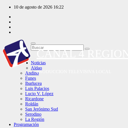
Saltar
10 de agosto de 2026
16:22
al
contenido
CANAL 4 REGIO
Noticias
Aldao
PRODUCCION TELEVISIVA LOCAL
Andino
Funes
Ibarlucea
Luis Palacios
Lucio V. López
Ricardone
Roldán
San Jerónimo Sud
Serodino
La Región
Programación