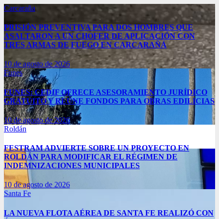
Carcaraña
PRISIÓN PREVENTIVA PARA DOS HOMBRES QUE
ASALTARON A UN CHOFER DE APLICACIÓN CON
TRES ARMAS DE FUEGO EN CARCARAÑÁ
10 de agosto de 2026
Funes
FUNES: CEDIF OFRECE ASESORAMIENTO JURÍDICO
GRATUITO Y REÚNE FONDOS PARA OBRAS EDILICIAS
10 de agosto de 2026
Roldán
FESTRAM ADVIERTE SOBRE UN PROYECTO EN
ROLDÁN PARA MODIFICAR EL RÉGIMEN DE
INDEMNIZACIONES MUNICIPALES
10 de agosto de 2026
Santa Fe
LA NUEVA FLOTA AÉREA DE SANTA FE REALIZÓ CON