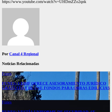
https://www.youtube.com/watch?v=UHDmZZo2qnk
Navegación
de
entradas
Por
Canal 4 Regional
Noticias Relacionadas
Funes
FUNES: CEDIF OFRECE ASESORAMIENTO JURÍDICO
GRATUITO Y REÚNE FONDOS PARA OBRAS EDILICIAS
Ago 10, 2026
Funes
FUNES: VESTÍA UNIFORME DE SEGURIDAD, SE