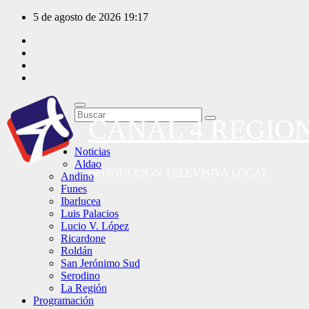
Saltar
5 de agosto de 2026
19:17
al
contenido
CANAL 4 REGIO
Noticias
Aldao
PRODUCCION TELEVISIVA LOCAL
Andino
Funes
Ibarlucea
Luis Palacios
Lucio V. López
Ricardone
Roldán
San Jerónimo Sud
Serodino
La Región
Programación