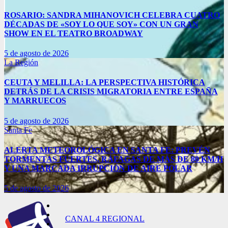
ROSARIO: SANDRA MIHANOVICH CELEBRA CUATRO
DÉCADAS DE «SOY LO QUE SOY» CON UN GRAN
SHOW EN EL TEATRO BROADWAY
5 de agosto de 2026
La Región
CEUTA Y MELILLA: LA PERSPECTIVA HISTÓRICA
DETRÁS DE LA CRISIS MIGRATORIA ENTRE ESPAÑA
Y MARRUECOS
5 de agosto de 2026
Santa Fe
ALERTA METEOROLÓGICA EN SANTA FE: PREVÉN
TORMENTAS FUERTES, RÁFAGAS DE MÁS DE 80 KM/H
Y UNA MARCADA IRRUPCIÓN DE AIRE POLAR
5 de agosto de 2026
CANAL 4 REGIONAL