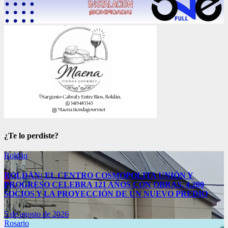
¿Te lo perdiste?
Roldán
ROLDÁN: EL CENTRO COSMOPOLITA UNIÓN Y
PROGRESO CELEBRA 121 AÑOS CON OBRAS, 4.200
SOCIOS Y LA PROYECCIÓN DE UN NUEVO PREDIO
5 de agosto de 2026
Rosario