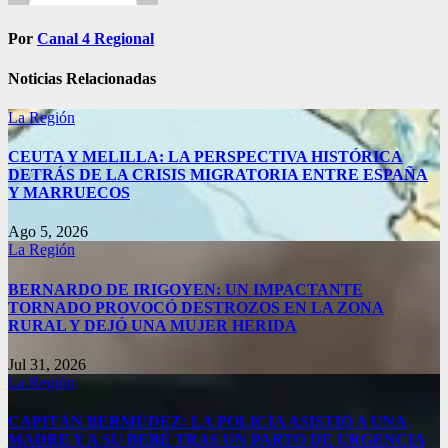
Por
Canal 4 Regional
Noticias Relacionadas
La Región
CEUTA Y MELILLA: LA PERSPECTIVA HISTÓRICA
DETRÁS DE LA CRISIS MIGRATORIA ENTRE ESPAÑA
Y MARRUECOS
Ago 5, 2026
La Región
BERNARDO DE IRIGOYEN: UN IMPACTANTE
TORNADO PROVOCÓ DESTROZOS EN LA ZONA
RURAL Y DEJÓ UNA MUJER HERIDA
Jul 31, 2026
La Región
CAPITÁN BERMÚDEZ: LA POLICÍA ASISTIÓ A UNA
MADRE Y A SU BEBÉ TRAS UN PARTO DE URGENCIA