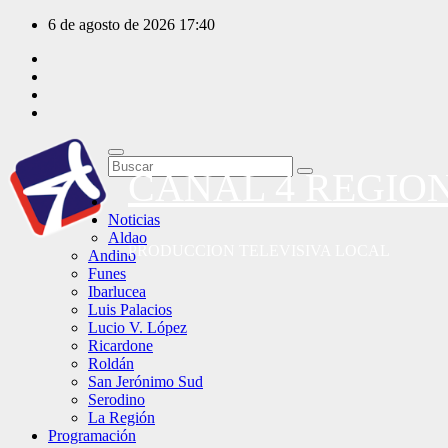
Saltar
6 de agosto de 2026
17:40
al
contenido
CANAL 4 REGIO
Noticias
Aldao
PRODUCCION TELEVISIVA LOCAL
Andino
Funes
Ibarlucea
Luis Palacios
Lucio V. López
Ricardone
Roldán
San Jerónimo Sud
Serodino
La Región
Programación