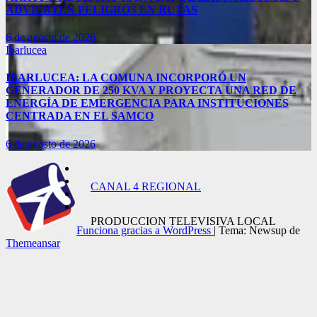
ADVIERTEN PELIGROS EN RUTAS
6 de agosto de 2026
Ibarlucea
IBARLUCEA: LA COMUNA INCORPORÓ UN
GENERADOR DE 250 KVA Y PROYECTA UNA RED DE
ENERGÍA DE EMERGENCIA PARA INSTITUCIONES
CENTRADA EN EL SAMCO
6 de agosto de 2026
CANAL 4 REGIONAL
PRODUCCION TELEVISIVA LOCAL
Funciona gracias a WordPress
|
Tema: Newsup de
Themeansar