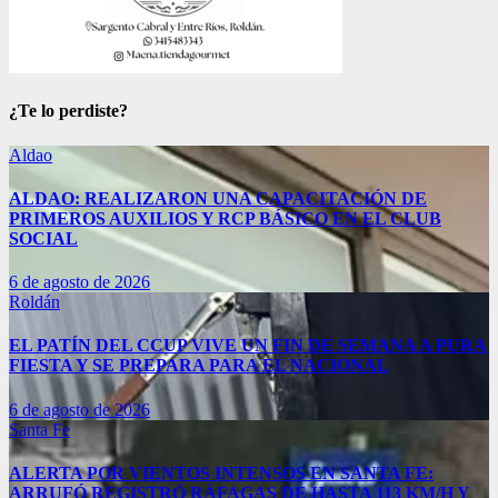
¿Te lo perdiste?
Aldao
ALDAO: REALIZARON UNA CAPACITACIÓN DE
PRIMEROS AUXILIOS Y RCP BÁSICO EN EL CLUB
SOCIAL
6 de agosto de 2026
Roldán
EL PATÍN DEL CCUP VIVE UN FIN DE SEMANA A PURA
FIESTA Y SE PREPARA PARA EL NACIONAL
6 de agosto de 2026
Santa Fe
ALERTA POR VIENTOS INTENSOS EN SANTA FE:
ARRUFÓ REGISTRÓ RÁFAGAS DE HASTA 113 KM/H Y