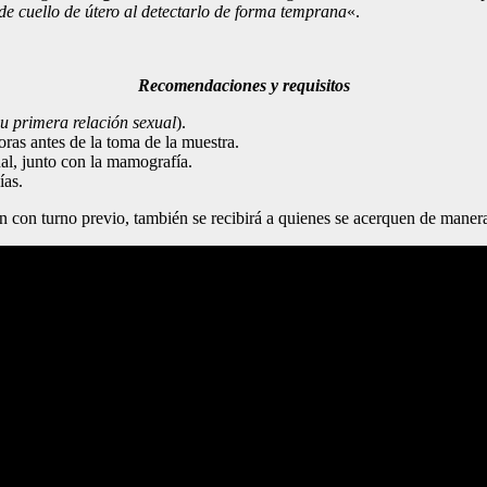
 de cuello de útero al detectarlo de forma temprana
«.
Recomendaciones y requisitos
su primera relación sexual
).
ras antes de la toma de la muestra.
al, junto con la mamografía.
ías.
con turno previo, también se recibirá a quienes se acerquen de manera