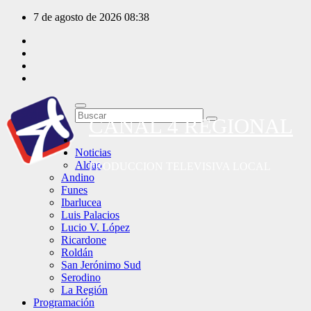
Saltar
7 de agosto de 2026
08:38
al
contenido
CANAL 4 REGIONAL
Noticias
Aldao
PRODUCCION TELEVISIVA LOCAL
Andino
Funes
Ibarlucea
Luis Palacios
Lucio V. López
Ricardone
Roldán
San Jerónimo Sud
Serodino
La Región
Programación