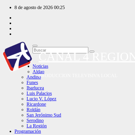
Saltar
8 de agosto de 2026
00:25
al
contenido
CANAL 4 REGIO
Noticias
Aldao
PRODUCCION TELEVISIVA LOCAL
Andino
Funes
Ibarlucea
Luis Palacios
Lucio V. López
Ricardone
Roldán
San Jerónimo Sud
Serodino
La Región
Programación