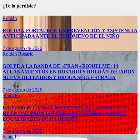
¿Te lo perdiste?
Roldán
ROLDÁN FORTALECE LA PREVENCIÓN Y ASISTENCIA
ANTICIPADA ANTE EL FENÓMENO DE EL NIÑO
7 de agosto de 2026
Roldán
Rosario
GOLPE A LA BANDA DE «FRAN» RIQUELME: 14
ALLANAMIENTOS EN ROSARIO Y ROLDÁN DEJARON
NUEVE DETENIDOS Y DROGA SECUESTRADA
7 de agosto de 2026
Santa Fe
LICITARON LA SEGUNDA ETAPA DEL GASODUCTO
RUTA 14/17 PARA LLEVAR GAS NATURAL A CINCO
LOCALIDADES DE LA REGIÓN
7 de agosto de 2026
Santa Fe