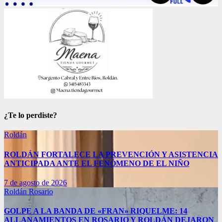
¿Te lo perdiste?
Roldán
ROLDÁN FORTALECE LA PREVENCIÓN Y ASISTENCIA
ANTICIPADA ANTE EL FENÓMENO DE EL NIÑO
7 de agosto de 2026
Roldán
Rosario
GOLPE A LA BANDA DE «FRAN» RIQUELME: 14
ALLANAMIENTOS EN ROSARIO Y ROLDÁN DEJARON