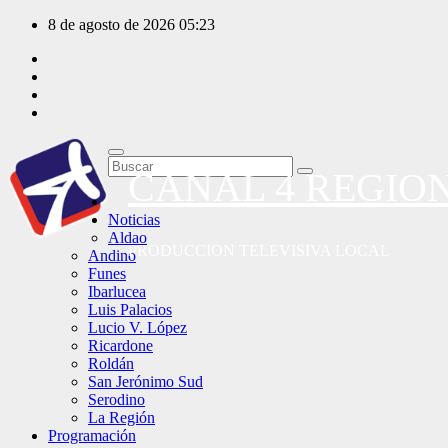
Saltar
8 de agosto de 2026
05:23
al
contenido
CANAL 4 REGIO
Noticias
Aldao
PRODUCCION TELEVISIVA LOCAL
Andino
Funes
Ibarlucea
Luis Palacios
Lucio V. López
Ricardone
Roldán
San Jerónimo Sud
Serodino
La Región
Programación