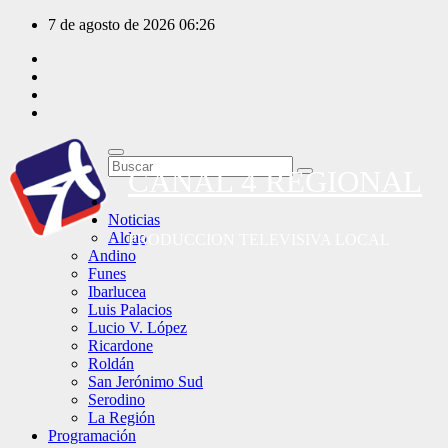
Saltar
7 de agosto de 2026
06:26
al
contenido
CANAL 4 REGIONAL
Noticias
Aldao
PRODUCCION TELEVISIVA LOCAL
Andino
Funes
Ibarlucea
Luis Palacios
Lucio V. López
Ricardone
Roldán
San Jerónimo Sud
Serodino
La Región
Programación