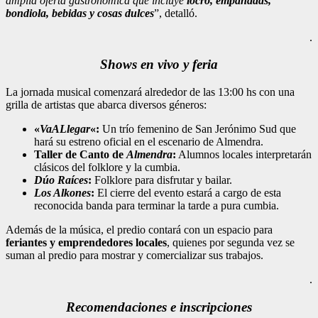
amplia oferta gastronómica que incluye
locro, empanadas,
bondiola, bebidas y cosas dulces
”, detalló.
.
Shows en vivo y feria
La jornada musical comenzará alrededor de las 13:00 hs con una
grilla de artistas que abarca diversos géneros:
«
VaALlegar
«:
Un trío femenino de San Jerónimo Sud que
hará su estreno oficial en el escenario de Almendra.
Taller de Canto de
Almendra
:
Alumnos locales interpretarán
clásicos del folklore y la cumbia.
Dúo Raíces
:
Folklore para disfrutar y bailar.
Los Alkones
:
El cierre del evento estará a cargo de esta
reconocida banda para terminar la tarde a pura cumbia.
Además de la música, el predio contará con un espacio para
feriantes y emprendedores locales
, quienes por segunda vez se
suman al predio para mostrar y comercializar sus trabajos.
.
Recomendaciones e inscripciones