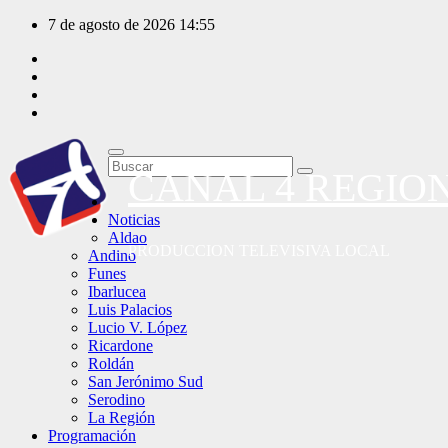
Saltar
7 de agosto de 2026
14:55
al
contenido
CANAL 4 REGIO
Noticias
Aldao
PRODUCCION TELEVISIVA LOCAL
Andino
Funes
Ibarlucea
Luis Palacios
Lucio V. López
Ricardone
Roldán
San Jerónimo Sud
Serodino
La Región
Programación