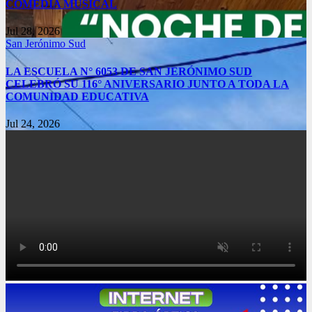
COMEDIA MUSICAL
Jul 28, 2026
San Jerónimo Sud
LA ESCUELA N° 6053 DE SAN JERÓNIMO SUD
CELEBRÓ SU 116° ANIVERSARIO JUNTO A TODA LA
COMUNIDAD EDUCATIVA
Jul 24, 2026