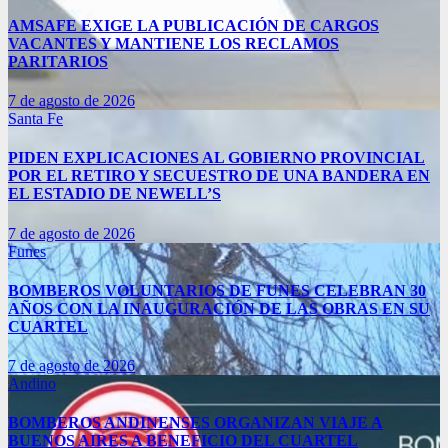
AMSAFE EXIGE LA PUBLICACIÓN DE CARGOS
VACANTES Y MANTIENE LOS RECLAMOS
PARITARIOS
7 de agosto de 2026
Santa Fe
PIDEN EXPLICACIONES AL GOBIERNO PROVINCIAL
POR EL RETIRO Y SECUESTRO DE UNA BANDERA EN
EL ESTADIO DE NEWELL’S
7 de agosto de 2026
Funes
BOMBEROS VOLUNTARIOS DE FUNES CELEBRAN 30
AÑOS CON LA INAUGURACIÓN DE LAS OBRAS EN SU
CUARTEL
7 de agosto de 2026
Andino
BOMBEROS ANDINENSES ORGANIZAN VIAJE A
BUENOS AIRES A BENEFICIO DEL CUARTEL