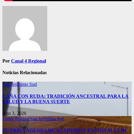
Navegación
de
entradas
Por
Canal 4 Regional
Noticias Relacionadas
San Jerónimo Sud
CAÑA CON RUDA: TRADICIÓN ANCESTRAL PARA LA
SALUD Y LA BUENA SUERTE
Ago 3, 2026
Funes
Roldán
San Jerónimo Sud
NUTRIDA AGENDA DE ACADEMIAS REGIONALES DE