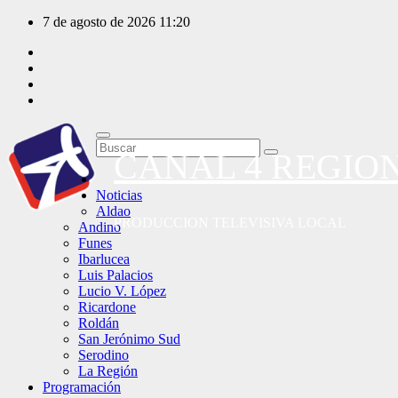
Saltar
7 de agosto de 2026
11:20
al
contenido
CANAL 4 REGIO
Noticias
Aldao
PRODUCCION TELEVISIVA LOCAL
Andino
Funes
Ibarlucea
Luis Palacios
Lucio V. López
Ricardone
Roldán
San Jerónimo Sud
Serodino
La Región
Programación