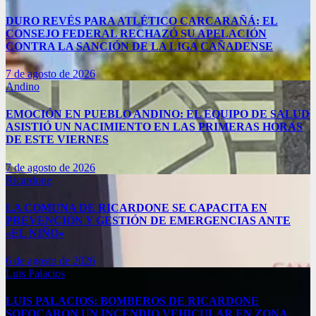
DURO REVÉS PARA ATLÉTICO CARCARAÑÁ: EL
CONSEJO FEDERAL RECHAZÓ SU APELACIÓN
CONTRA LA SANCIÓN DE LA LIGA CAÑADENSE
7 de agosto de 2026
Andino
EMOCIÓN EN PUEBLO ANDINO: EL EQUIPO DE SALUD
ASISTIÓ UN NACIMIENTO EN LAS PRIMERAS HORAS
DE ESTE VIERNES
7 de agosto de 2026
Ricardone
LA COMUNA DE RICARDONE SE CAPACITA EN
PREVENCIÓN Y GESTIÓN DE EMERGENCIAS ANTE
«EL NIÑO»
6 de agosto de 2026
Luis Palacios
LUIS PALACIOS: BOMBEROS DE RICARDONE
SOFOCARON UN INCENDIO VEHICULAR EN ZONA