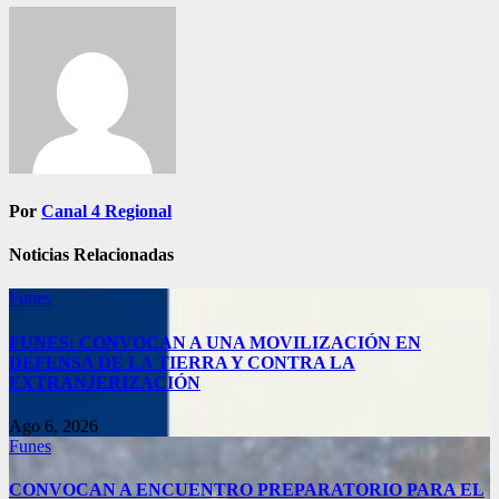
Navegación
de
entradas
Por
Canal 4 Regional
Noticias Relacionadas
Funes
FUNES: CONVOCAN A UNA MOVILIZACIÓN EN
DEFENSA DE LA TIERRA Y CONTRA LA
EXTRANJERIZACIÓN
Ago 6, 2026
Funes
CONVOCAN A ENCUENTRO PREPARATORIO PARA EL