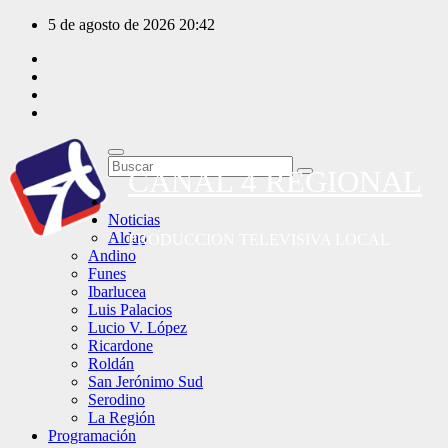
Saltar
5 de agosto de 2026
20:42
al
contenido
CANAL 4 REGIONAL
Noticias
Aldao
PRODUCCION TELEVISIVA LOCAL
Andino
Funes
Ibarlucea
Luis Palacios
Lucio V. López
Ricardone
Roldán
San Jerónimo Sud
Serodino
La Región
Programación