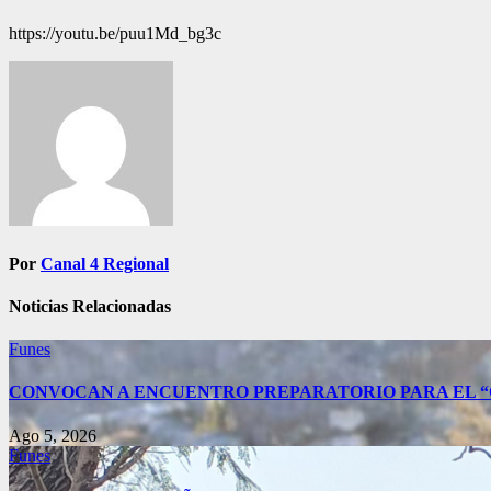
https://youtu.be/puu1Md_bg3c
Navegación
de
entradas
Por
Canal 4 Regional
Noticias Relacionadas
Funes
CONVOCAN A ENCUENTRO PREPARATORIO PARA EL “C
Ago 5, 2026
Funes