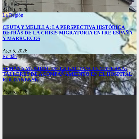
Ago 5, 2026
La Región
CEUTA Y MELILLA: LA PERSPECTIVA HISTÓRICA
DETRÁS DE LA CRISIS MIGRATORIA ENTRE ESPAÑA
Y MARRUECOS
Ago 5, 2026
Roldán
SEMANA MUNDIAL DE LA LACTANCIA MATERNA:
TALLERES DE ACOMPAÑAMIENTO EN EL HOSPITAL
ROLDANENSE
Ago 5, 2026