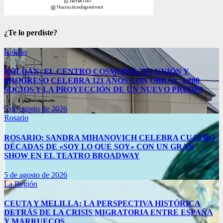
¿Te lo perdiste?
Roldán
ROLDÁN: EL CENTRO COSMOPOLITA UNIÓN Y
PROGRESO CELEBRA 121 AÑOS CON OBRAS, 4.200
SOCIOS Y LA PROYECCIÓN DE UN NUEVO PREDIO
5 de agosto de 2026
Rosario
ROSARIO: SANDRA MIHANOVICH CELEBRA CUATRO
DÉCADAS DE «SOY LO QUE SOY» CON UN GRAN
SHOW EN EL TEATRO BROADWAY
5 de agosto de 2026
La Región
CEUTA Y MELILLA: LA PERSPECTIVA HISTÓRICA
DETRÁS DE LA CRISIS MIGRATORIA ENTRE ESPAÑA
Y MARRUECOS