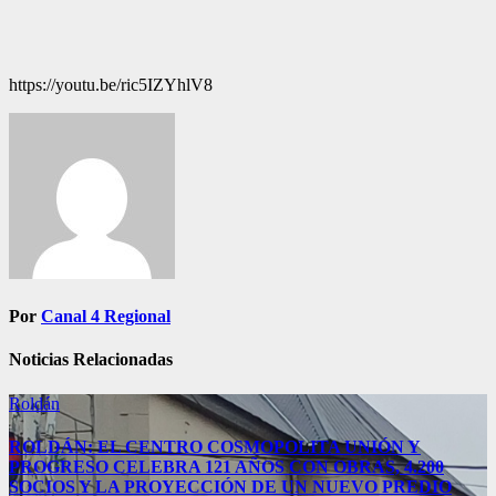
https://youtu.be/ric5IZYhlV8
Navegación
de
entradas
Por
Canal 4 Regional
Noticias Relacionadas
Roldán
ROLDÁN: EL CENTRO COSMOPOLITA UNIÓN Y
PROGRESO CELEBRA 121 AÑOS CON OBRAS, 4.200
SOCIOS Y LA PROYECCIÓN DE UN NUEVO PREDIO