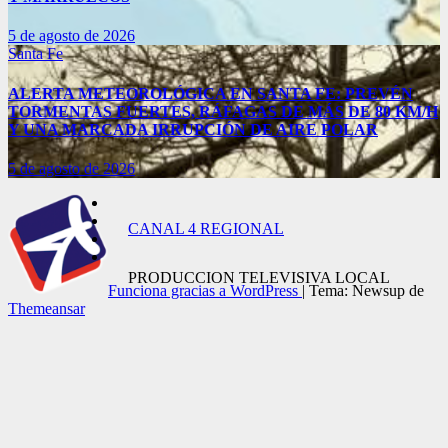
5 de agosto de 2026
Santa Fe
ALERTA METEOROLÓGICA EN SANTA FE: PREVÉN
TORMENTAS FUERTES, RÁFAGAS DE MÁS DE 80 KM/H
Y UNA MARCADA IRRUPCIÓN DE AIRE POLAR
5 de agosto de 2026
CANAL 4 REGIONAL
PRODUCCION TELEVISIVA LOCAL
Funciona gracias a WordPress
|
Tema: Newsup de
Themeansar