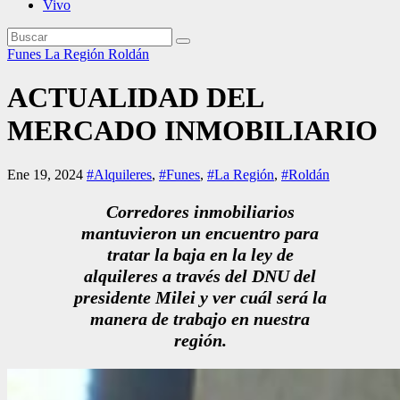
Vivo
Funes
La Región
Roldán
ACTUALIDAD DEL
MERCADO INMOBILIARIO
Ene 19, 2024
#Alquileres
,
#Funes
,
#La Región
,
#Roldán
Corredores inmobiliarios
mantuvieron un encuentro para
tratar la baja en la ley de
alquileres a través del DNU del
presidente Milei y ver cuál será la
manera de trabajo en nuestra
región.