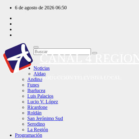
Saltar
6 de agosto de 2026
06:50
al
contenido
CANAL 4 REGIO
Noticias
Aldao
PRODUCCION TELEVISIVA LOCAL
Andino
Funes
Ibarlucea
Luis Palacios
Lucio V. López
Ricardone
Roldán
San Jerónimo Sud
Serodino
La Región
Programación