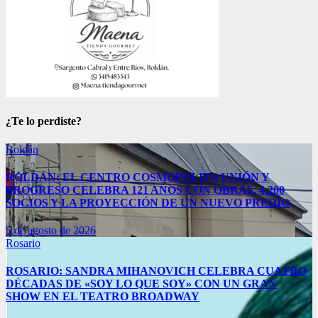
¿Te lo perdiste?
Roldán
ROLDÁN: EL CENTRO COSMOPOLITA UNIÓN Y
PROGRESO CELEBRA 121 AÑOS CON OBRAS, 4.200
SOCIOS Y LA PROYECCIÓN DE UN NUEVO PREDIO
5 de agosto de 2026
Rosario
ROSARIO: SANDRA MIHANOVICH CELEBRA CUATRO
DÉCADAS DE «SOY LO QUE SOY» CON UN GRAN
SHOW EN EL TEATRO BROADWAY