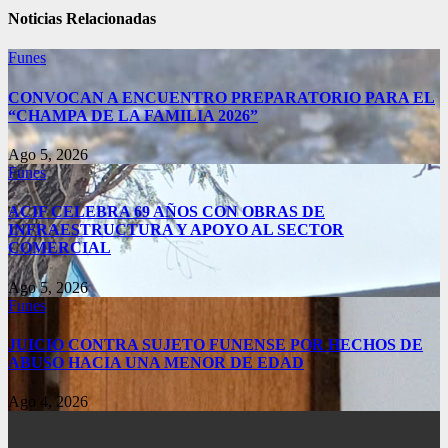
Noticias Relacionadas
Funes
CONVOCAN A ENCUENTRO PREPARATORIO PARA EL
“CHAMPA DE LA FAMILIA 2026”
Ago 5, 2026
Funes
ACIF CELEBRA 69 AÑOS CON OBRAS DE
INFRAESTRUCTURA Y APOYO AL SECTOR
COMERCIAL
Ago 5, 2026
Funes
JUICIO CONTRA SUJETO FUNENSE POR HECHOS DE
ABUSO HACIA UNA MENOR DE EDAD
Ago 4, 2026