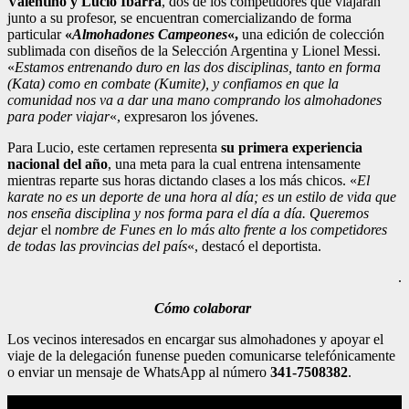
Valentino y Lucio Ibarra
, dos de los competidores que viajarán
junto a su profesor, se encuentran comercializando de forma
particular
«
Almohadones Campeones
«,
una edición de colección
sublimada con diseños de la Selección Argentina y Lionel Messi.
«
Estamos entrenando duro en las dos disciplinas, tanto en forma
(Kata) como en combate (Kumite), y confiamos en que la
comunidad nos va a dar una mano comprando los almohadones
para poder viajar
«, expresaron los jóvenes.
Para Lucio, este certamen representa
su primera experiencia
nacional del año
, una meta para la cual entrena intensamente
mientras reparte sus horas dictando clases a los más chicos. «
El
karate no es un deporte de una hora al día; es un estilo de vida que
nos enseña disciplina y nos forma para el día a día. Queremos
dejar
el
nombre de Funes en lo más alto frente a los competidores
de todas las provincias del país
«, destacó el deportista.
.
Cómo colaborar
Los vecinos interesados en encargar sus almohadones y apoyar el
viaje de la delegación funense pueden comunicarse telefónicamente
o enviar un mensaje de WhatsApp al número
341-7508382
.