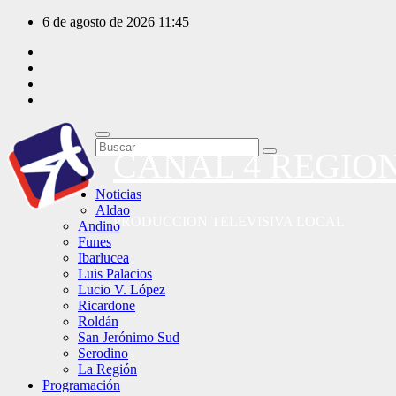
Saltar
6 de agosto de 2026
11:45
al
contenido
CANAL 4 REGIO
Noticias
Aldao
PRODUCCION TELEVISIVA LOCAL
Andino
Funes
Ibarlucea
Luis Palacios
Lucio V. López
Ricardone
Roldán
San Jerónimo Sud
Serodino
La Región
Programación