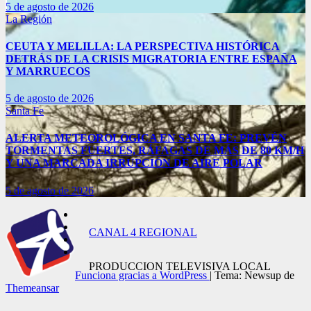
5 de agosto de 2026
La Región
CEUTA Y MELILLA: LA PERSPECTIVA HISTÓRICA
DETRÁS DE LA CRISIS MIGRATORIA ENTRE ESPAÑA
Y MARRUECOS
5 de agosto de 2026
Santa Fe
ALERTA METEOROLÓGICA EN SANTA FE: PREVÉN
TORMENTAS FUERTES, RÁFAGAS DE MÁS DE 80 KM/H
Y UNA MARCADA IRRUPCIÓN DE AIRE POLAR
5 de agosto de 2026
CANAL 4 REGIONAL
PRODUCCION TELEVISIVA LOCAL
Funciona gracias a WordPress
|
Tema: Newsup de
Themeansar