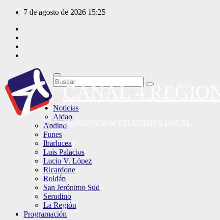
Saltar
7 de agosto de 2026
15:25
al
contenido
CANAL 4 REGIO
Noticias
Aldao
PRODUCCION TELEVISIVA LOCAL
Andino
Funes
Ibarlucea
Luis Palacios
Lucio V. López
Ricardone
Roldán
San Jerónimo Sud
Serodino
La Región
Programación