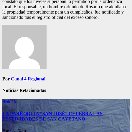
constató que los niveles superaban lo permitido por la ordenanza
local. El responsable, un hombre oriundo de Rosario que alquilaba
la propiedad temporalmente para un cumpleaños, fue notificado y
sancionado tras el registro oficial del exceso sonoro.
Navegación
de
entradas
Por
Canal 4 Regional
Noticias Relacionadas
Roldán
LA PARROQUIA “SAN JOSÉ” CELEBRA LAS
FESTIVIDADES DE SAN CAYETANO
Ago 7, 2026