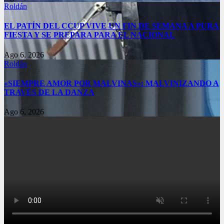
Roldán
EL PATÍN DEL CCUP VIVE UN FIN DE SEMANA A PURA
FIESTA Y SE PREPARA PARA EL NACIONAL
Ago 6, 2026
Roldán
«SIEMPRE AMOR POR MALVINAS»: MALVINIZANDO A
TRAVÉS DE LA DANZA
Ago 6, 2026