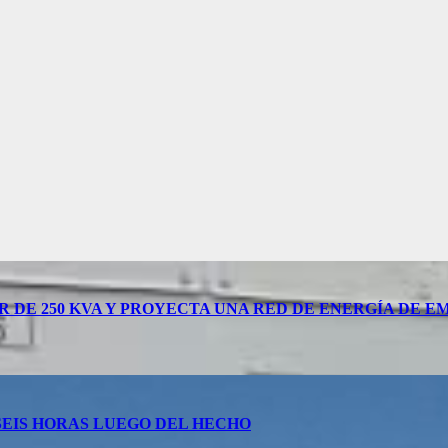
DE 250 KVA Y PROYECTA UNA RED DE ENERGÍA DE E
SEIS HORAS LUEGO DEL HECHO