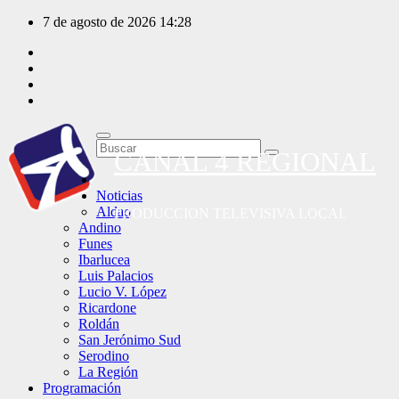
Saltar
7 de agosto de 2026
14:28
al
contenido
CANAL 4 REGIONAL
Noticias
Aldao
PRODUCCION TELEVISIVA LOCAL
Andino
Funes
Ibarlucea
Luis Palacios
Lucio V. López
Ricardone
Roldán
San Jerónimo Sud
Serodino
La Región
Programación