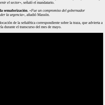
nir el sector
«, señaló el mandatario.
 la semaforización
. «
Fue un compromiso del gobernador
der la urgencia
«, añadió Massón.
locación de la señalética correspondiente sobre la traza, que advierta a
ría durante el transcurso del mes de mayo.