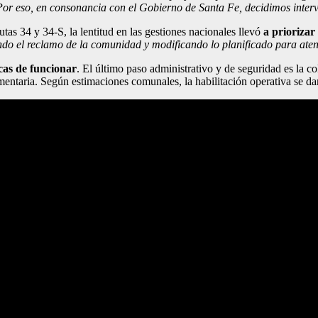
Por eso, en consonancia con el Gobierno de Santa Fe, decidimos interve
utas 34 y 34-S, la lentitud en las gestiones nacionales llevó
a priorizar
do el reclamo de la comunidad y modificando lo planificado para aten
icas de funcionar
. El último paso administrativo y de seguridad es la co
mentaria. Según estimaciones comunales, la habilitación operativa se da