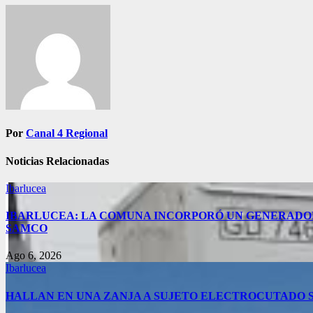
Navegación
de
entradas
Por
Canal 4 Regional
Noticias Relacionadas
Ibarlucea
IBARLUCEA: LA COMUNA INCORPORÓ UN GENERADOR 
SAMCO
Ago 6, 2026
Ibarlucea
HALLAN EN UNA ZANJA A SUJETO ELECTROCUTADO 