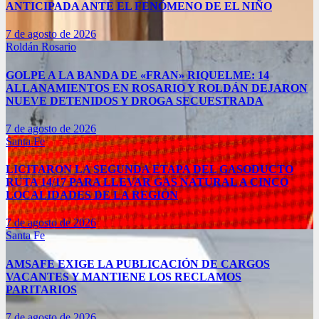
ANTICIPADA ANTE EL FENÓMENO DE EL NIÑO
7 de agosto de 2026
Roldán
Rosario
GOLPE A LA BANDA DE «FRAN» RIQUELME: 14
ALLANAMIENTOS EN ROSARIO Y ROLDÁN DEJARON
NUEVE DETENIDOS Y DROGA SECUESTRADA
7 de agosto de 2026
Santa Fe
LICITARON LA SEGUNDA ETAPA DEL GASODUCTO
RUTA 14/17 PARA LLEVAR GAS NATURAL A CINCO
LOCALIDADES DE LA REGIÓN
7 de agosto de 2026
Santa Fe
AMSAFE EXIGE LA PUBLICACIÓN DE CARGOS
VACANTES Y MANTIENE LOS RECLAMOS
PARITARIOS
7 de agosto de 2026