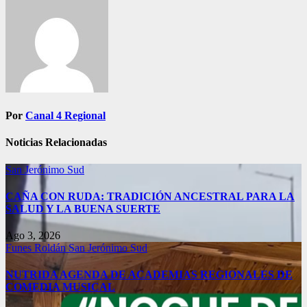
de
entradas
Por
Canal 4 Regional
Noticias Relacionadas
San Jerónimo Sud
CAÑA CON RUDA: TRADICIÓN ANCESTRAL PARA LA
SALUD Y LA BUENA SUERTE
Ago 3, 2026
Funes
Roldán
San Jerónimo Sud
NUTRIDA AGENDA DE ACADEMIAS REGIONALES DE
COMEDIA MUSICAL