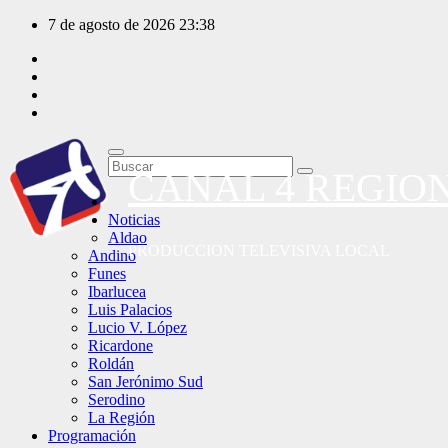
Saltar
7 de agosto de 2026
23:38
al
contenido
CANAL 4 REGIO
Noticias
Aldao
PRODUCCION TELEVISIVA LOCAL
Andino
Funes
Ibarlucea
Luis Palacios
Lucio V. López
Ricardone
Roldán
San Jerónimo Sud
Serodino
La Región
Programación