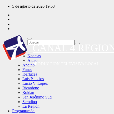
Saltar
5 de agosto de 2026
19:53
al
contenido
CANAL 4 REGIO
Noticias
Aldao
PRODUCCION TELEVISIVA LOCAL
Andino
Funes
Ibarlucea
Luis Palacios
Lucio V. López
Ricardone
Roldán
San Jerónimo Sud
Serodino
La Región
Programación