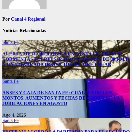
Por
Canal 4 Regional
Noticias Relacionadas
Santa Fe
ALERTA METEOROLÓGICA EN SANTA FE: PREVÉN
TORMENTAS FUERTES, RÁFAGAS DE MÁS DE 80 KM/H
Y UNA MARCADA IRRUPCIÓN DE AIRE POLAR
Ago 5, 2026
Santa Fe
ANSES Y CAJA DE SANTA FE: CUÁLES SON LOS
MONTOS, AUMENTOS Y FECHAS DE COBRO DE LAS
JUBILACIONES EN AGOSTO
Ago 4, 2026
Santa Fe
FESTRAM ACORDÓ LA PARITARIA PARA EL SEGUNDO