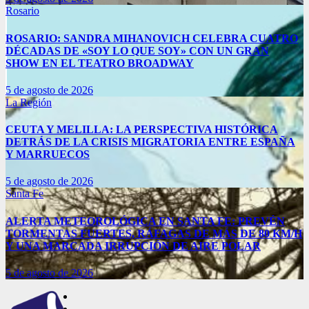
Rosario
ROSARIO: SANDRA MIHANOVICH CELEBRA CUATRO
DÉCADAS DE «SOY LO QUE SOY» CON UN GRAN
SHOW EN EL TEATRO BROADWAY
5 de agosto de 2026
La Región
CEUTA Y MELILLA: LA PERSPECTIVA HISTÓRICA
DETRÁS DE LA CRISIS MIGRATORIA ENTRE ESPAÑA
Y MARRUECOS
5 de agosto de 2026
Santa Fe
ALERTA METEOROLÓGICA EN SANTA FE: PREVÉN
TORMENTAS FUERTES, RÁFAGAS DE MÁS DE 80 KM/H
Y UNA MARCADA IRRUPCIÓN DE AIRE POLAR
5 de agosto de 2026