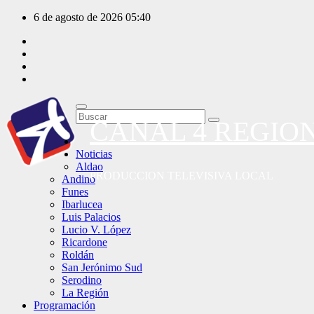
Saltar
6 de agosto de 2026
05:40
al
contenido
CANAL 4 REGIO
Noticias
Aldao
PRODUCCION TELEVISIVA LOCAL
Andino
Funes
Ibarlucea
Luis Palacios
Lucio V. López
Ricardone
Roldán
San Jerónimo Sud
Serodino
La Región
Programación