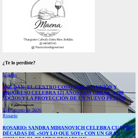
¿Te lo perdiste?
Roldán
ROLDÁN: EL CENTRO COSMOPOLITA UNIÓN Y
PROGRESO CELEBRA 121 AÑOS CON OBRAS, 4.200
SOCIOS Y LA PROYECCIÓN DE UN NUEVO PREDIO
5 de agosto de 2026
Rosario
ROSARIO: SANDRA MIHANOVICH CELEBRA CUATRO
DÉCADAS DE «SOY LO QUE SOY» CON UN GRAN