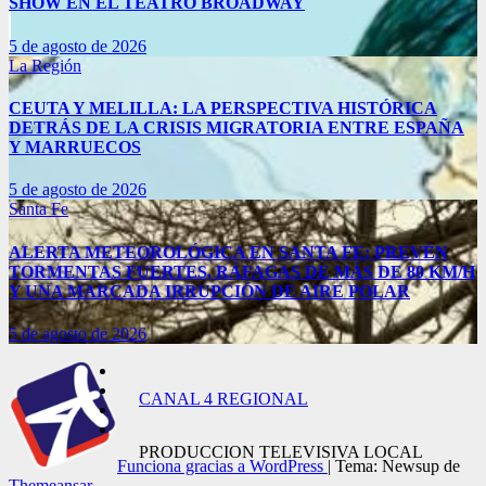
SHOW EN EL TEATRO BROADWAY
5 de agosto de 2026
La Región
CEUTA Y MELILLA: LA PERSPECTIVA HISTÓRICA
DETRÁS DE LA CRISIS MIGRATORIA ENTRE ESPAÑA
Y MARRUECOS
5 de agosto de 2026
Santa Fe
ALERTA METEOROLÓGICA EN SANTA FE: PREVÉN
TORMENTAS FUERTES, RÁFAGAS DE MÁS DE 80 KM/H
Y UNA MARCADA IRRUPCIÓN DE AIRE POLAR
5 de agosto de 2026
CANAL 4 REGIONAL
PRODUCCION TELEVISIVA LOCAL
Funciona gracias a WordPress
|
Tema: Newsup de
Themeansar