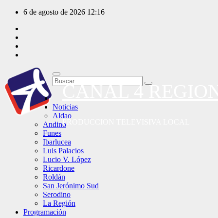
Saltar
6 de agosto de 2026
12:16
al
contenido
CANAL 4 REGIO
Noticias
Aldao
PRODUCCION TELEVISIVA LOCAL
Andino
Funes
Ibarlucea
Luis Palacios
Lucio V. López
Ricardone
Roldán
San Jerónimo Sud
Serodino
La Región
Programación