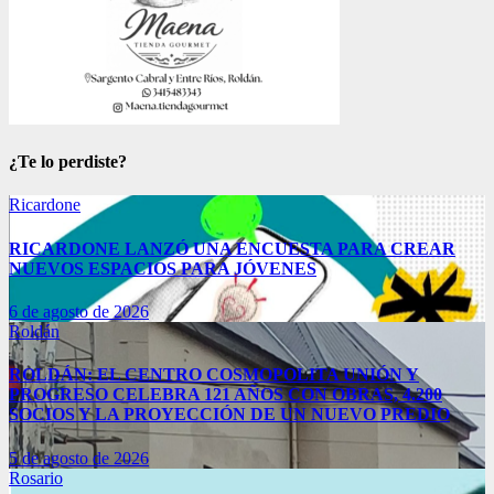
¿Te lo perdiste?
Ricardone
RICARDONE LANZÓ UNA ENCUESTA PARA CREAR
NUEVOS ESPACIOS PARA JÓVENES
6 de agosto de 2026
Roldán
ROLDÁN: EL CENTRO COSMOPOLITA UNIÓN Y
PROGRESO CELEBRA 121 AÑOS CON OBRAS, 4.200
SOCIOS Y LA PROYECCIÓN DE UN NUEVO PREDIO
5 de agosto de 2026
Rosario